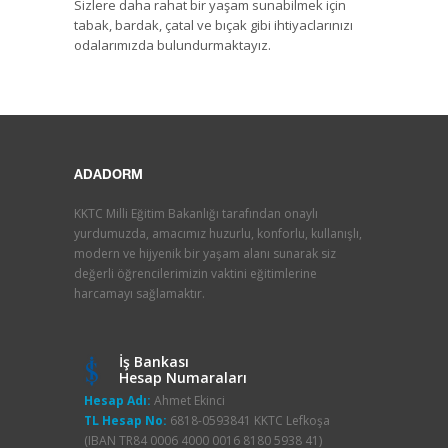
Sizlere daha rahat bir yaşam sunabilmek için
tabak, bardak, çatal ve bıçak gibi ihtiyaclarınızı
odalarımızda bulundurmaktayız.
ADADORM
KKTC Milli Eğitim Bakanlığı tarafından onaylı
yurdumuzda, amacımız huzurlu, konforlu, kullanışlı,
modern ve hijyenik bir yaşam alanı sunarak siz
değerli öğrencilerimizin vaktini eğitimlerine
harcamayı sağlamaktır.
İş Bankası
Hesap Numaraları
Hesap Adı:
Ahmet Ekinci
TL Hesap No:
6818-0593841 KKTC Lefkoşa
(IBAN TR84 0006 4000 0016 8180 5938 41)