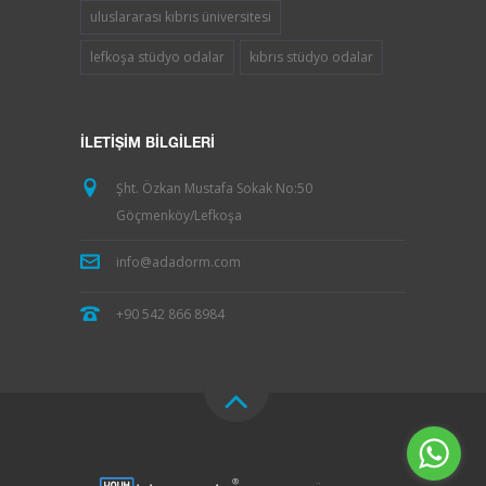
uluslararası kıbrıs üniversitesi
lefkoşa stüdyo odalar
kıbrıs stüdyo odalar
İLETIŞIM BILGILERI
Şht. Özkan Mustafa Sokak No:50
Göçmenköy/Lefkoşa
info@adadorm.com
+90 542 866 8984