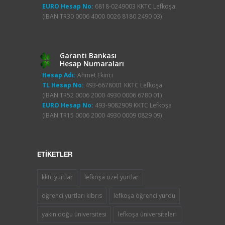
EURO Hesap No:
6818-0249003 KKTC Lefkoşa
(IBAN TR30 0006 4000 0026 8180 2490 03)
Garanti Bankası
Hesap Numaraları
Hesap Adı:
Ahmet Ekinci
TL Hesap No:
493-6678001 KKTC Lefkoşa
(IBAN TR52 0006 2000 4930 0006 6780 01)
EURO Hesap No:
493-9082909 KKTC Lefkoşa
(IBAN TR15 0006 2000 4930 0009 0829 09)
ETIKETLER
kktc yurtlar
lefkoşa özel yurtlar
öğrenci yurtları kıbrıs
lefkoşa öğrenci yurdu
yakın doğu üniversitesi
lefkoşa üniversiteleri